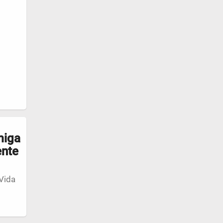
miga
ente
Vida