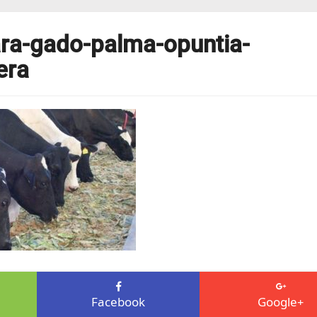
ara-gado-palma-opuntia-
era
Facebook
Google+