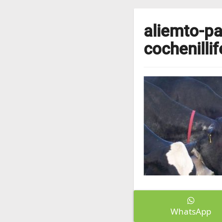
aliemto-p
cochenillif
WhatsApp