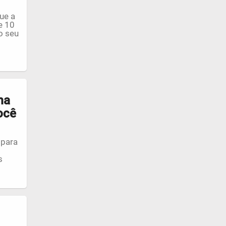
ue a
e 10
o seu
ma
ocê
 para
s