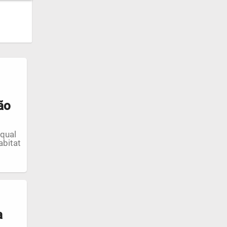
ão
 qual
abitat
a